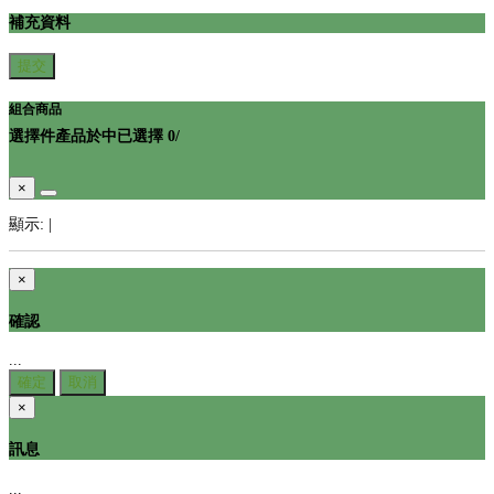
補充資料
提交
組合商品
選擇
件產品於
中
已選擇
0
/
×
顯示:
|
×
確認
...
確定
取消
×
訊息
...