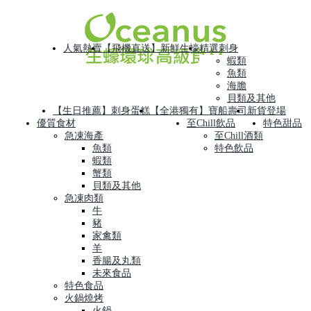
人氣熱賣
【飛機直送】新鮮生蠔
精選刺身
蝦類
魚類
海膽
貝類及其他
【生日推薦】刺身蛋糕
【全港獨有】寶船壽司
新貨登場
優質食材
至Chill飲品
特色甜品
急凍海產
至Chill酒類
魚類
特色飲品
蝦類
蟹類
貝類及其他
急凍肉類
牛
豬
家禽類
羊
香腸及丸類
未來食品
特色食品
火鍋燒烤
火鍋