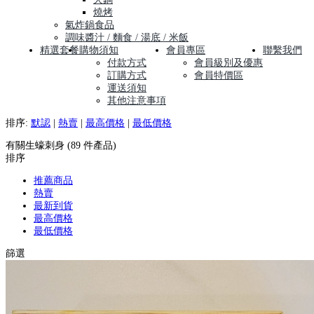
燒烤
氣炸鍋食品
調味醬汁 / 麵食 / 湯底 / 米飯
精選套餐
購物須知
會員專區
聯繫我們
付款方式
會員級別及優惠
訂購方式
會員特價區
運送須知
其他注意事項
排序:
默認
|
熱賣
|
最高價格
|
最低價格
有關生蠔刺身 (89 件產品)
排序
推薦商品
熱賣
最新到貨
最高價格
最低價格
篩選