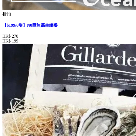
折扣
【$199/6隻】N0巨無霸生蠔餐
HK$ 270
HK$ 199