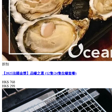
折扣
【2025法國金獎】品蠔之選 (12隻/24隻生蠔套餐)
HK$ 768
HK$ 299