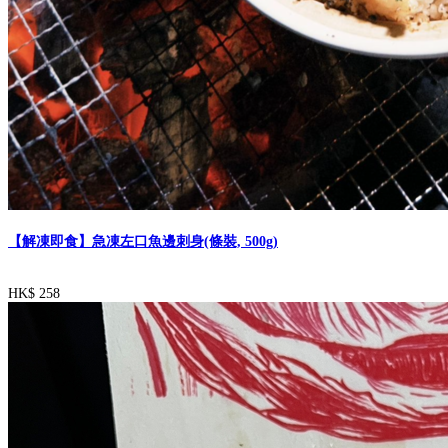
【解凍即食】急凍左口魚邊刺身(條裝, 500g)
HK$ 258