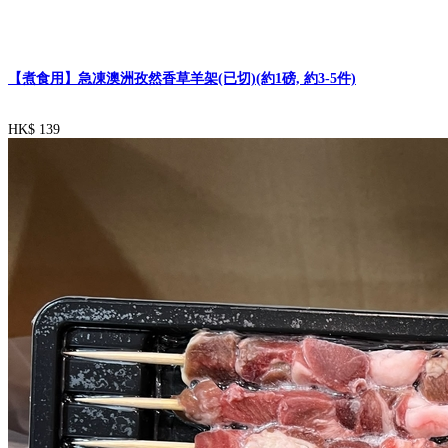
【煮食用】急凍澳洲孜然香草羊架(已切)(約1磅, 約3-5件)
HK$ 139