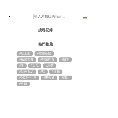
搜尋記錄
熱門推薦
#新上架
#空運生蠔
#精選套餐
#解凍即食
#日本
#牛
#甜品
#魚類
#特色食品
#豬
#海膽
#2022年中秋
#現金券
#醬油
#火鍋