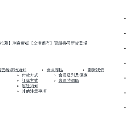
推薦】刺身蛋糕
【全港獨有】寶船壽司
新貨登場
選套餐
購物須知
會員專區
聯繫我們
付款方式
會員級別及優惠
訂購方式
會員特價區
運送須知
其他注意事項