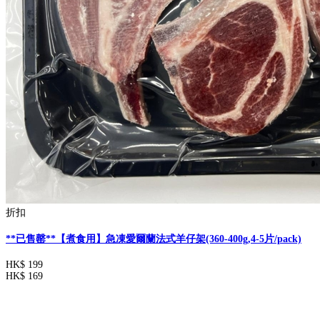
折扣
**已售罄**【煮食用】急凍愛爾蘭法式羊仔架(360-400g,4-5片/pack)
HK$ 199
HK$ 169