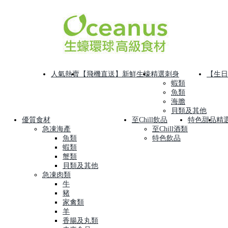
人氣熱賣
【飛機直送】新鮮生蠔
精選刺身
【生日
蝦類
魚類
海膽
貝類及其他
優質食材
至Chill飲品
特色甜品
精
急凍海產
至Chill酒類
魚類
特色飲品
蝦類
蟹類
貝類及其他
急凍肉類
牛
豬
家禽類
羊
香腸及丸類