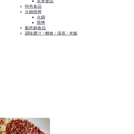
未來食品
特色食品
火鍋燒烤
火鍋
燒烤
氣炸鍋食品
調味醬汁 / 麵食 / 湯底 / 米飯