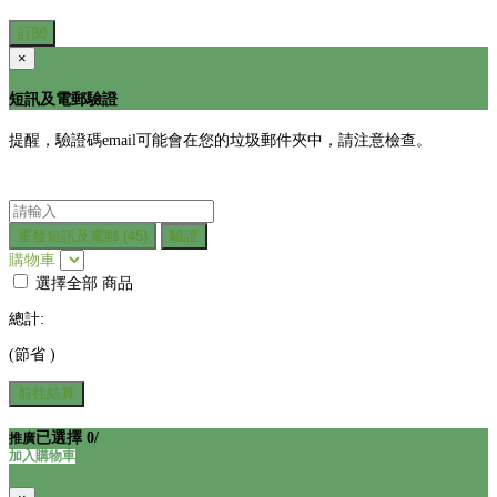
訂閱
×
短訊及電郵驗證
提醒，驗證碼email可能會在您的垃圾郵件夾中，請注意檢查。
重發短訊及電郵
(45)
驗證
購物車
選擇全部
商品
總計:
(節省
)
前往結算
已選擇
0
/
推廣
加入購物車