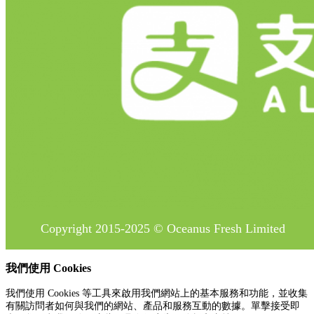
Copyright 2015-2025 © Oceanus Fresh Limited
我們使用 Cookies
我們使用 Cookies 等工具來啟用我們網站上的基本服務和功能，並收集
有關訪問者如何與我們的網站、產品和服務互動的數據。單擊接受即