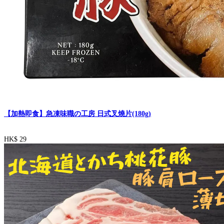
【加熱即食】急凍味職の工房 日式叉燒片(180g)
HK$ 29