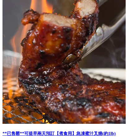
**已售罄**可提早兩天預訂【煮食用】急凍蜜汁叉燒(約1lb)