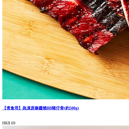
【煮食用】急凍原條醬燒BB豬仔骨(約500g)
HK$ 69