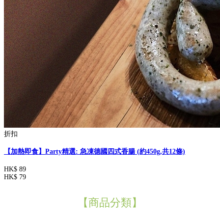
折扣
【加熱即食】Party精選: 急凍德國四式香腸 (約450g,共12條)
HK$ 89
HK$ 79
【商品分類】