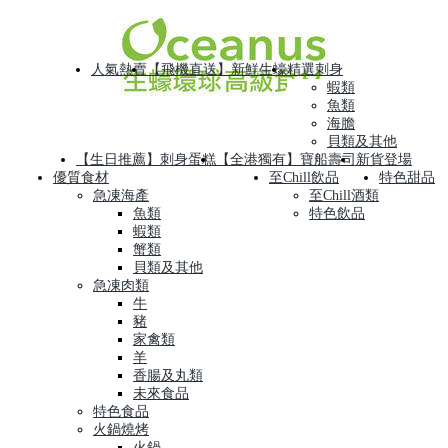
人氣熱賣
【飛機直送】新鮮生蠔
精選刺身
蝦類
魚類
海膽
貝類及其他
【生日推薦】刺身蛋糕
【全港獨有】寶船壽司
新貨登場
優質食材
至Chill飲品
特色甜品
急凍海產
至Chill酒類
魚類
特色飲品
蝦類
蟹類
貝類及其他
急凍肉類
牛
豬
家禽類
羊
香腸及丸類
未來食品
特色食品
火鍋燒烤
火鍋