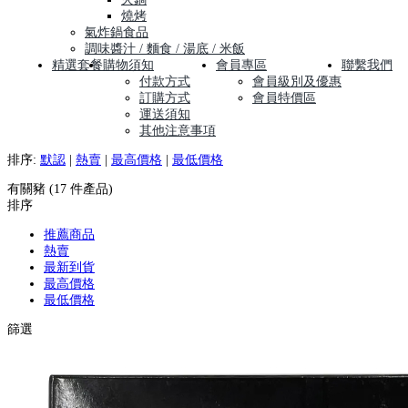
燒烤
氣炸鍋食品
調味醬汁 / 麵食 / 湯底 / 米飯
精選套餐
購物須知
會員專區
聯繫我們
付款方式
會員級別及優惠
訂購方式
會員特價區
運送須知
其他注意事項
排序:
默認
|
熱賣
|
最高價格
|
最低價格
有關豬 (17 件產品)
排序
推薦商品
熱賣
最新到貨
最高價格
最低價格
篩選