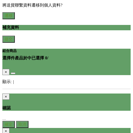
將送貨聯繫資料遷移到個人資料?
遷移
補充資料
提交
組合商品
選擇
件產品於
中
已選擇
0
/
×
顯示:
|
×
確認
...
確定
取消
×