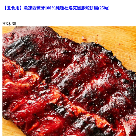
【煮食用】急凍西班牙100%純種杜洛克黑豚蛇餅腸(250g)
HK$ 38