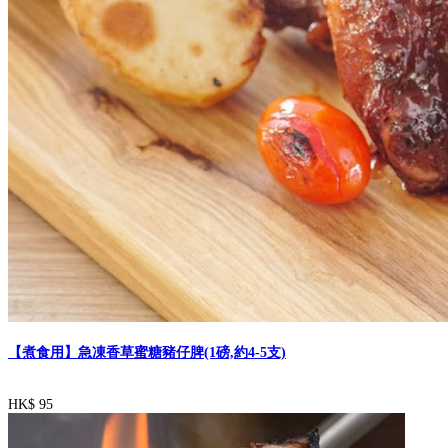
【煮食用】急凍香草蜜糖豬仔脾(1磅,約4-5支)
HK$ 95