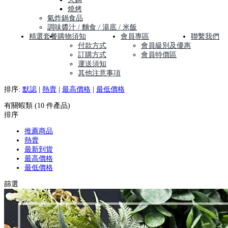
燒烤
氣炸鍋食品
調味醬汁 / 麵食 / 湯底 / 米飯
精選套餐
購物須知
會員專區
聯繫我們
付款方式
會員級別及優惠
訂購方式
會員特價區
運送須知
其他注意事項
排序:
默認
|
熱賣
|
最高價格
|
最低價格
有關蝦類 (10 件產品)
排序
推薦商品
熱賣
最新到貨
最高價格
最低價格
篩選