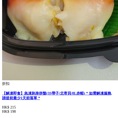
折扣
【解凍即食】急凍刺身拼盤(3S帶子/北寄貝/8L赤蝦) * 如需解凍服務,
請提前最少1天前落單 *
HK$ 215
HK$ 198