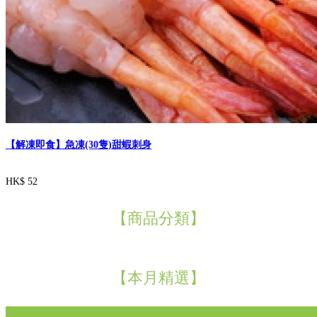
【解凍即食】急凍(30隻)甜蝦刺身
HK$ 52
【商品分類】
【本月精選】