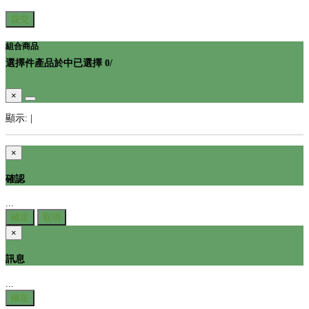
提交
組合商品
選擇
件產品於
中
已選擇
0
/
×
顯示:
|
×
確認
...
確定
取消
×
訊息
...
確定