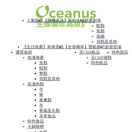
人氣熱賣
【飛機直送】新鮮生蠔
精選刺身
蝦類
魚類
海膽
貝類及其他
【生日推薦】刺身蛋糕
【全港獨有】寶船壽司
新貨登場
優質食材
至Chill飲品
特色甜品
急凍海產
至Chill酒類
魚類
特色飲品
蝦類
蟹類
貝類及其他
急凍肉類
牛
豬
家禽類
羊
香腸及丸類
未來食品
特色食品
火鍋燒烤
火鍋