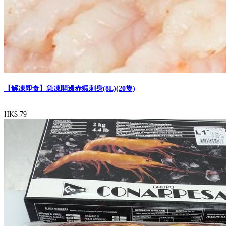
【解凍即食】急凍開邊赤蝦刺身(8L)(20隻)
HK$ 79