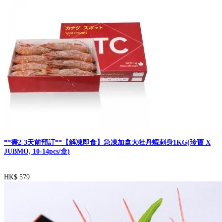
**需2-3天前預訂**【解凍即食】急凍加拿大牡丹蝦刺身1KG(珍寶 X
JUBMO, 10-14pcs/盒)
HK$ 579