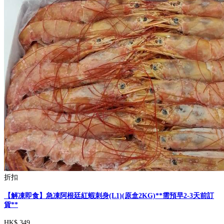
折扣
【解凍即食】急凍阿根廷紅蝦刺身(L1)(原盒2KG)**需預早2-3天前訂
貨**
HK$ 349