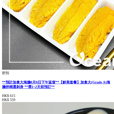
折扣
**預計加拿大海膽8月8日下午返貨**【鮮美套餐】加拿大(Grade A)海
膽拼精選刺身 **需1~2天前預訂**
HK$ 615
HK$ 559