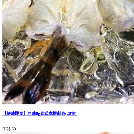
【解凍即食】急凍8g泰式虎蝦刺身(20隻)
HK$ 39