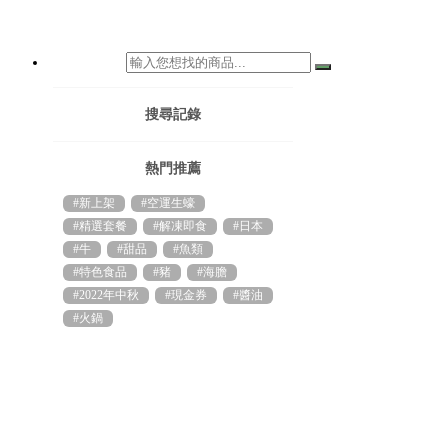
搜尋記錄
熱門推薦
#新上架
#空運生蠔
#精選套餐
#解凍即食
#日本
#牛
#甜品
#魚類
#特色食品
#豬
#海膽
#2022年中秋
#現金券
#醬油
#火鍋