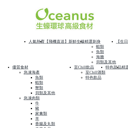
人氣熱賣
【飛機直送】新鮮生蠔
精選刺身
【生日
蝦類
魚類
海膽
貝類及其他
優質食材
至Chill飲品
特色甜品
精
急凍海產
至Chill酒類
魚類
特色飲品
蝦類
蟹類
貝類及其他
急凍肉類
牛
豬
家禽類
羊
香腸及丸類