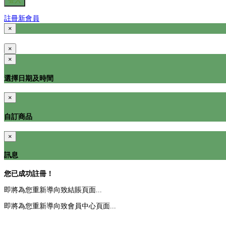
登入
註冊新會員
×
×
×
選擇日期及時間
×
自訂商品
×
訊息
您已成功註冊！
即將為您重新導向致結賬頁面...
即將為您重新導向致會員中心頁面...