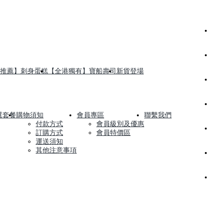
推薦】刺身蛋糕
【全港獨有】寶船壽司
新貨登場
選套餐
購物須知
會員專區
聯繫我們
付款方式
會員級別及優惠
訂購方式
會員特價區
運送須知
其他注意事項