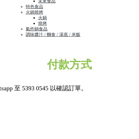
未來食品
特色食品
火鍋燒烤
火鍋
燒烤
氣炸鍋食品
調味醬汁 / 麵食 / 湯底 / 米飯
付款方式
p 至 5393 0545 以確認訂單。