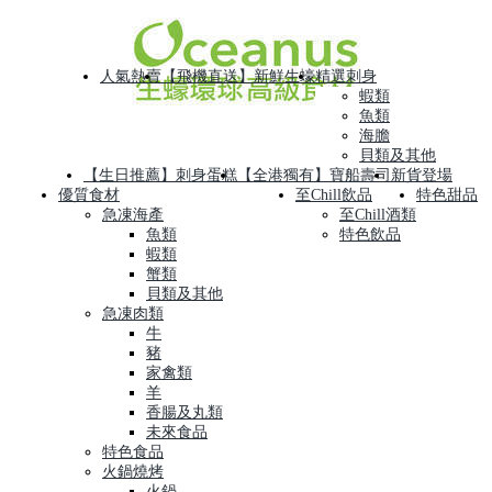
人氣熱賣
【飛機直送】新鮮生蠔
精選刺身
蝦類
魚類
海膽
貝類及其他
【生日推薦】刺身蛋糕
【全港獨有】寶船壽司
新貨登場
優質食材
至Chill飲品
特色甜品
急凍海產
至Chill酒類
魚類
特色飲品
蝦類
蟹類
貝類及其他
急凍肉類
牛
豬
家禽類
羊
香腸及丸類
未來食品
特色食品
火鍋燒烤
火鍋