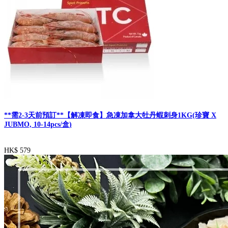
**需2-3天前預訂**【解凍即食】急凍加拿大牡丹蝦刺身1KG(珍寶 X
JUBMO, 10-14pcs/盒)
HK$ 579