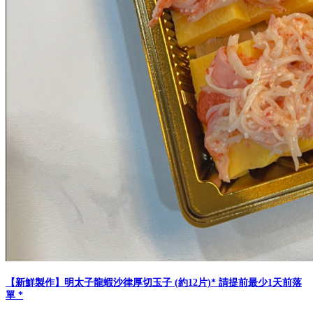
【新鮮製作】明太子龍蝦沙律厚切玉子 (約12片)* 請提前最少1天前落
單 *