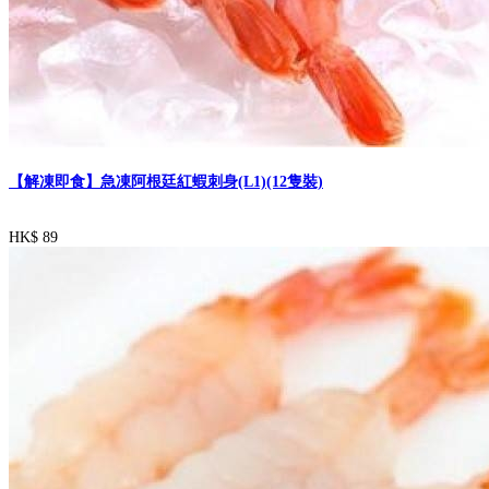
【解凍即食】急凍阿根廷紅蝦刺身(L1)(12隻裝)
HK$ 89