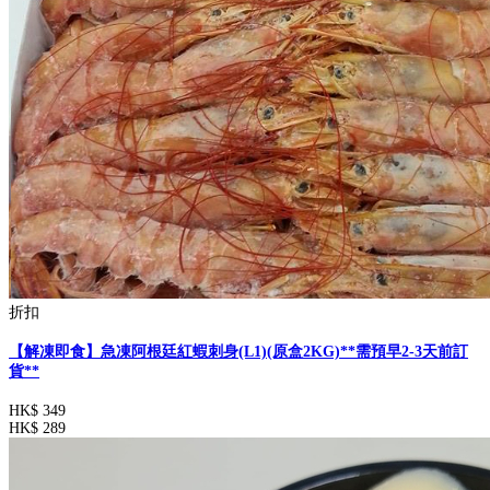
折扣
【解凍即食】急凍阿根廷紅蝦刺身(L1)(原盒2KG)**需預早2-3天前訂
貨**
HK$ 349
HK$ 289