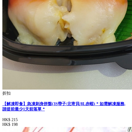
折扣
【解凍即食】急凍刺身拼盤(3S帶子/北寄貝/8L赤蝦) * 如需解凍服務,
請提前最少1天前落單 *
HK$ 215
HK$ 198