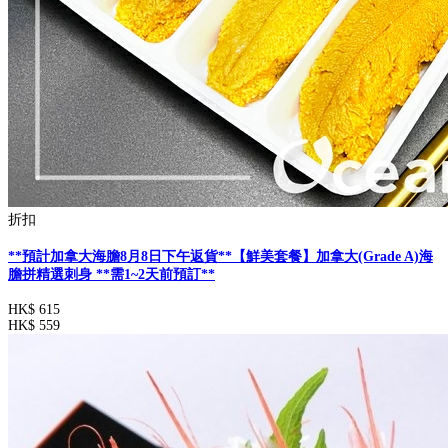
折扣
**預計加拿大海膽8月8日下午返貨**【鮮美套餐】加拿大(Grade A)海
膽拼精選刺身 **需1~2天前預訂**
HK$ 615
HK$ 559