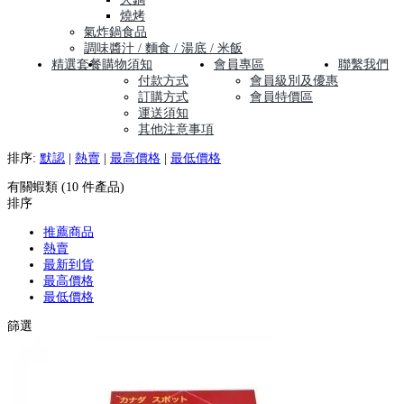
燒烤
氣炸鍋食品
調味醬汁 / 麵食 / 湯底 / 米飯
精選套餐
購物須知
會員專區
聯繫我們
付款方式
會員級別及優惠
訂購方式
會員特價區
運送須知
其他注意事項
排序:
默認
|
熱賣
|
最高價格
|
最低價格
有關蝦類 (10 件產品)
排序
推薦商品
熱賣
最新到貨
最高價格
最低價格
篩選