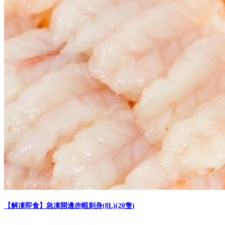
【解凍即食】急凍開邊赤蝦刺身(8L)(20隻)