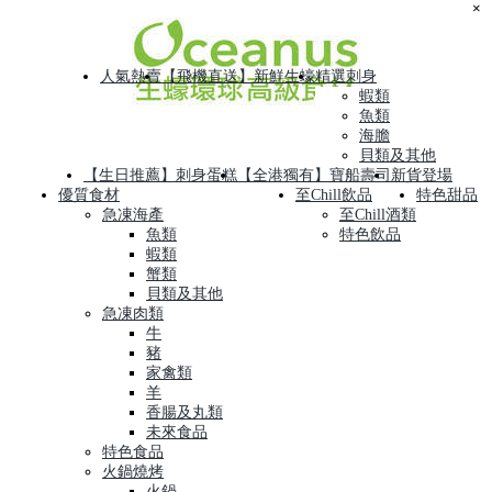
×
人氣熱賣
【飛機直送】新鮮生蠔
精選刺身
蝦類
魚類
海膽
貝類及其他
【生日推薦】刺身蛋糕
【全港獨有】寶船壽司
新貨登場
優質食材
至Chill飲品
特色甜品
急凍海產
至Chill酒類
魚類
特色飲品
蝦類
蟹類
貝類及其他
急凍肉類
牛
豬
家禽類
羊
香腸及丸類
未來食品
特色食品
火鍋燒烤
火鍋