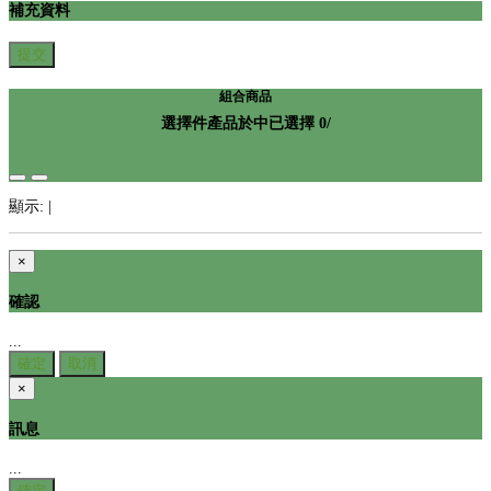
補充資料
提交
組合商品
選擇
件產品於
中
已選擇
0
/
顯示:
|
×
確認
...
確定
取消
×
訊息
...
確定