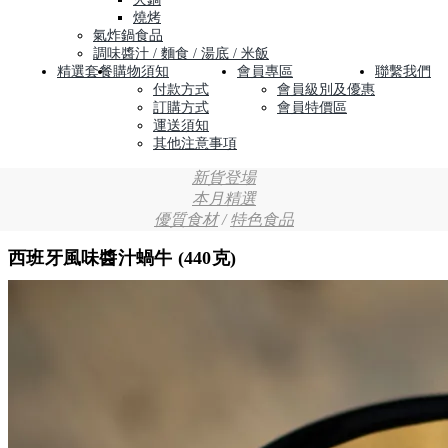
燒烤
氣炸鍋食品
調味醬汁 / 麵食 / 湯底 / 米飯
精選套餐
購物須知
會員專區
聯繫我們
付款方式
會員級別及優惠
訂購方式
會員特價區
運送須知
其他注意事項
新貨登場
本月精選
優質食材
/
特色食品
西班牙風味醬汁蝸牛 (440克)