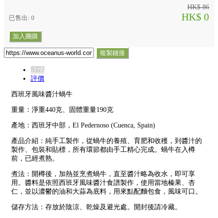
HK$ 86
HK$ 0
已售出: 0
加入團購
複製鏈接
詳情
評價
西班牙風味醬汁蝸牛
重量：淨重440克、固體重量190克
產地：西班牙中部，El Pedernoso (Cuenca, Spain)
產品介紹：純手工製作，從蝸牛的養殖、育肥和收穫，到醬汁的
製作、包裝和貼標，所有環節都由手工精心完成。蝸牛在入樽
前，已經煮熟。
煮法：開樽後，加熱並烹煮蝸牛，直至醬汁略為收水，即可享
用。醬料是依照西班牙風味醬汁食譜製作，使用當地榛果、杏
仁，並以濃鬱的油和大蒜為底料，用來點配麵包食，風味可口。
儲存方法：存放於陰涼、乾燥及避光處。開封後請冷藏。