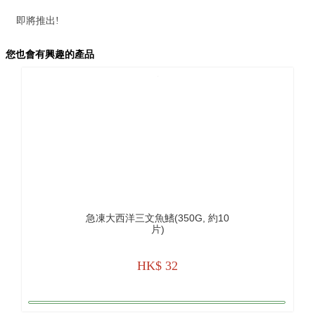
即將推出!
您也會有興趣的產品
急凍大西洋三文魚鰭(350G, 約10
片)
HK$ 32