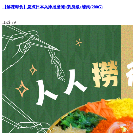
【解凍即食】急凍日本兵庫播磨灘<刺身級>蠔肉(200G)
HK$ 79