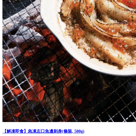
【解凍即食】急凍左口魚邊刺身(條裝, 500g)