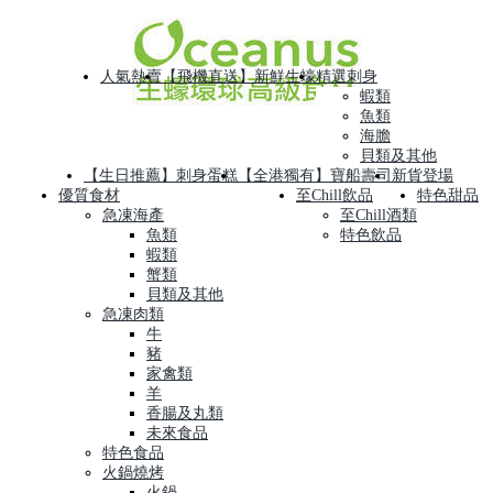
人氣熱賣
【飛機直送】新鮮生蠔
精選刺身
蝦類
魚類
海膽
貝類及其他
【生日推薦】刺身蛋糕
【全港獨有】寶船壽司
新貨登場
優質食材
至Chill飲品
特色甜品
急凍海產
至Chill酒類
魚類
特色飲品
蝦類
蟹類
貝類及其他
急凍肉類
牛
豬
家禽類
羊
香腸及丸類
未來食品
特色食品
火鍋燒烤
火鍋