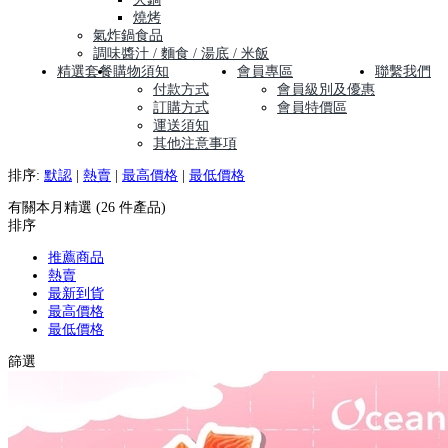
燒烤
氣炸鍋食品
調味醬汁 / 麵食 / 湯底 / 米飯
精選套餐
購物須知
會員專區
聯繫我們
付款方式
會員級別及優惠
訂購方式
會員特價區
運送須知
其他注意事項
排序:
默認
|
熱賣
|
最高價格
|
最低價格
有關本月精選 (26 件產品)
排序
推薦商品
熱賣
最新到貨
最高價格
最低價格
篩選