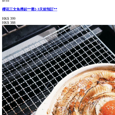
折扣
櫻花三文魚撈起**需2-3天前預訂**
HK$ 399
HK$ 388