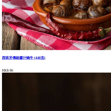
西班牙傳統醬汁蝸牛 (440克)
HK$ 86