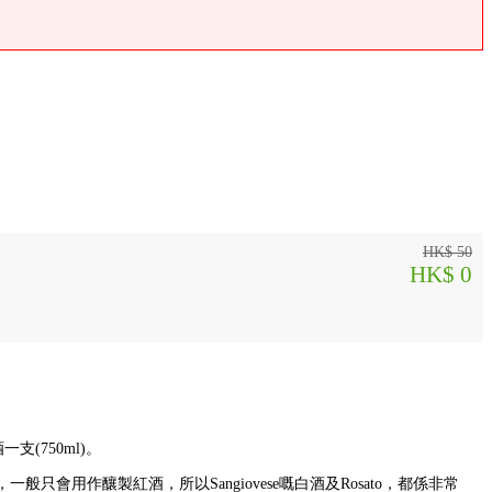
HK$ 50
HK$ 0
一支(750ml)。
般只會用作釀製紅酒，所以Sangiovese嘅白酒及Rosato，都係非常