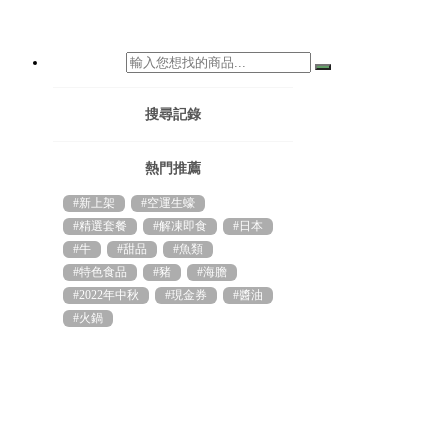
搜尋記錄
熱門推薦
#新上架
#空運生蠔
#精選套餐
#解凍即食
#日本
#牛
#甜品
#魚類
#特色食品
#豬
#海膽
#2022年中秋
#現金券
#醬油
#火鍋