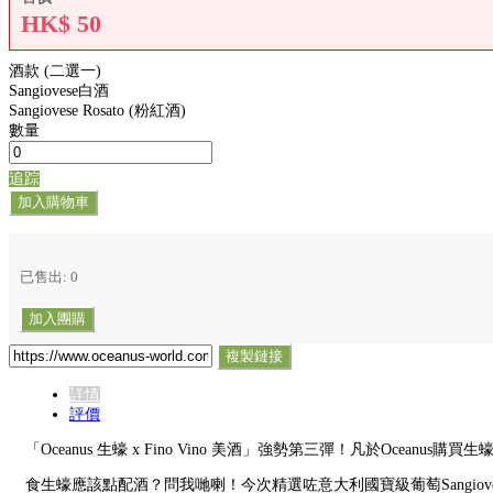
HK$
50
酒款 (二選一)
Sangiovese白酒
Sangiovese Rosato (粉紅酒)
數量
追踪
加入購物車
已售出: 0
加入團購
複製鏈接
詳情
評價
「Oceanus 生蠔 x Fino Vino 美酒」強勢第三彈！凡於Oceanus購買
食生蠔應該點配酒？問我哋喇！今次精選咗意大利國寶級葡萄Sangioves