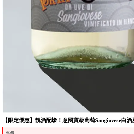
【限定優惠】靚酒配蠔！意國寶級葡萄Sangiovese白酒及R
售價