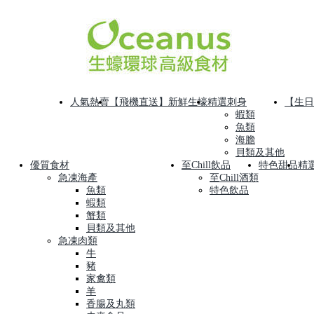
人氣熱賣
【飛機直送】新鮮生蠔
精選刺身
【生日
蝦類
魚類
海膽
貝類及其他
優質食材
至Chill飲品
特色甜品
精
急凍海產
至Chill酒類
魚類
特色飲品
蝦類
蟹類
貝類及其他
急凍肉類
牛
豬
家禽類
羊
香腸及丸類