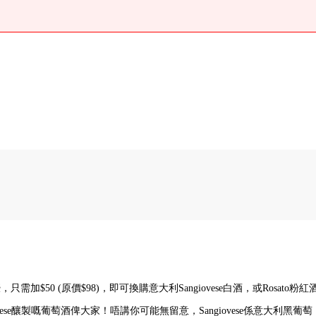
生蠔，只需加$50 (原價$98)，即可換購意大利Sangiovese白酒，或Rosato粉紅酒
e釀製嘅葡萄酒俾大家！唔講你可能無留意，Sangiovese係意大利黑葡萄，一