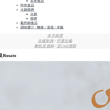
未來食品
特色食品
火鍋燒烤
火鍋
燒烤
氣炸鍋食品
調味醬汁 / 麵食 / 湯底 / 米飯
本月精選
生蠔刺身
/
空運生蠔
餐飲及酒精
/
至Chill酒類
osato