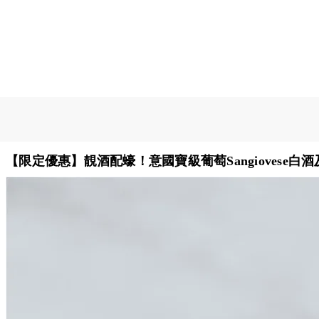
【限定優惠】靚酒配蠔！意國寶級葡萄Sangiovese白酒及R