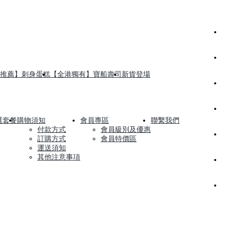
推薦】刺身蛋糕
【全港獨有】寶船壽司
新貨登場
選套餐
購物須知
會員專區
聯繫我們
付款方式
會員級別及優惠
訂購方式
會員特價區
運送須知
其他注意事項