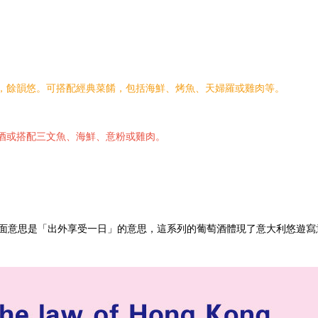
，餘韻悠。可搭配經典菜餚，包括海鮮、烤魚、天婦羅或雞肉等。
酒或搭配三文魚、海鮮、意粉或雞肉。
ri Porta」的字面意思是「出外享受一日」的意思，這系列的葡萄酒體現了意大利悠