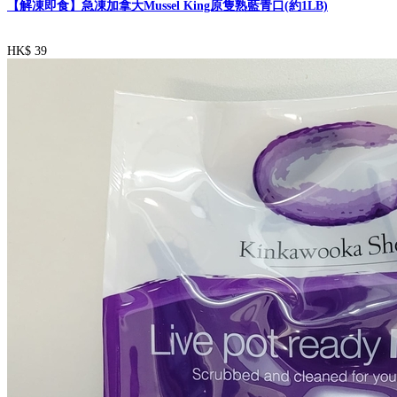
【解凍即食】急凍加拿大Mussel King原隻熟藍青口(約1LB)
HK$ 39