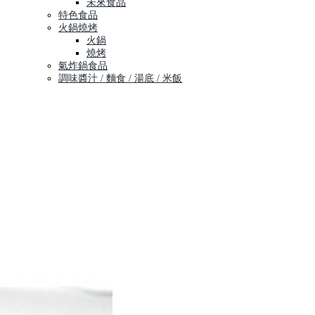
未來食品
特色食品
火鍋燒烤
火鍋
燒烤
氣炸鍋食品
調味醬汁 / 麵食 / 湯底 / 米飯