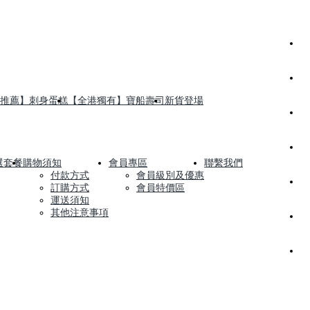
推薦】刺身蛋糕
【全港獨有】寶船壽司
新貨登場
選套餐
購物須知
會員專區
聯繫我們
付款方式
會員級別及優惠
訂購方式
會員特價區
運送須知
其他注意事項