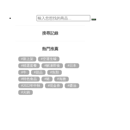
搜尋記錄
熱門推薦
#新上架
#空運生蠔
#精選套餐
#解凍即食
#日本
#牛
#甜品
#魚類
#特色食品
#豬
#海膽
#2022年中秋
#現金券
#醬油
#火鍋