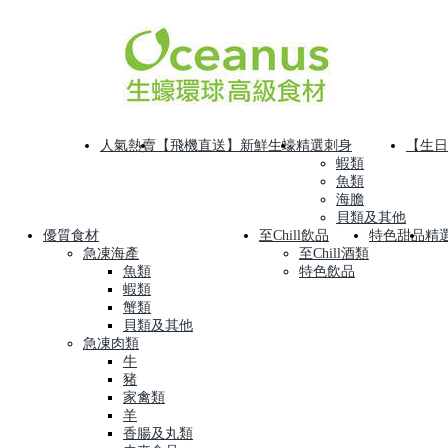
人氣熱賣
【飛機直送】新鮮生蠔
精選刺身
【生日
蝦類
魚類
海膽
貝類及其他
優質食材
至Chill飲品
特色甜品
精
急凍海產
至Chill酒類
魚類
特色飲品
蝦類
蟹類
貝類及其他
急凍肉類
牛
豬
家禽類
羊
香腸及丸類