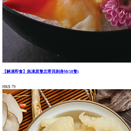
【解凍即食】急凍原隻北寄貝刺身M(10隻)
HK$ 79