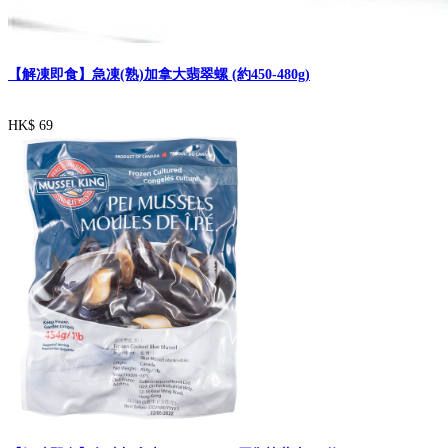
【解凍即食】急凍(熟)加拿大翡翠螺 (約450-480g)
HK$ 69