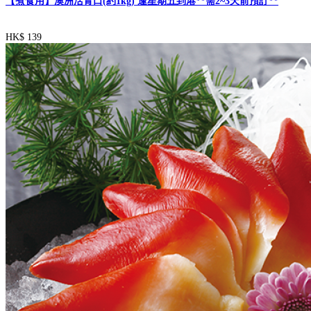
【煮食用】澳洲活青口(約1kg) 逢星期五到港**需2~3天前預訂**
HK$ 139