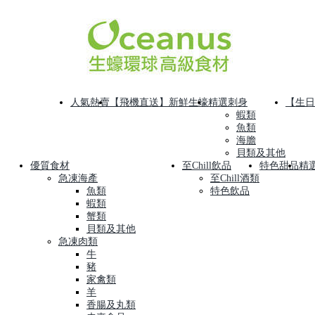
人氣熱賣
【飛機直送】新鮮生蠔
精選刺身
【生日
蝦類
魚類
海膽
貝類及其他
優質食材
至Chill飲品
特色甜品
精
急凍海產
至Chill酒類
魚類
特色飲品
蝦類
蟹類
貝類及其他
急凍肉類
牛
豬
家禽類
羊
香腸及丸類