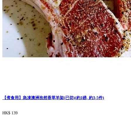
【煮食用】急凍澳洲孜然香草羊架(已切)(約1磅, 約3-5件)
HK$ 139