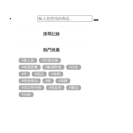
搜尋記錄
熱門推薦
#新上架
#空運生蠔
#精選套餐
#解凍即食
#日本
#牛
#甜品
#魚類
#特色食品
#豬
#海膽
#2022年中秋
#現金券
#醬油
#火鍋