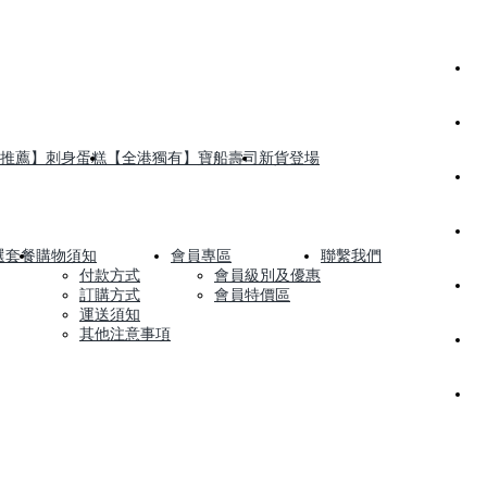
推薦】刺身蛋糕
【全港獨有】寶船壽司
新貨登場
選套餐
購物須知
會員專區
聯繫我們
付款方式
會員級別及優惠
訂購方式
會員特價區
運送須知
其他注意事項