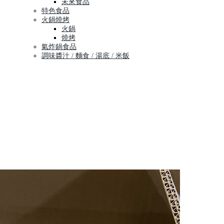
未來食品
特色食品
火鍋燒烤
火鍋
燒烤
氣炸鍋食品
調味醬汁 / 麵食 / 湯底 / 米飯