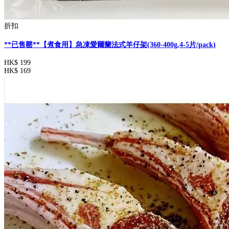
折扣
**已售罄**【煮食用】急凍愛爾蘭法式羊仔架(360-400g,4-5片/pack)
HK$ 199
HK$ 169