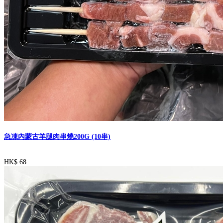
急凍內蒙古羊腿肉串燒200G (10串)
HK$ 68