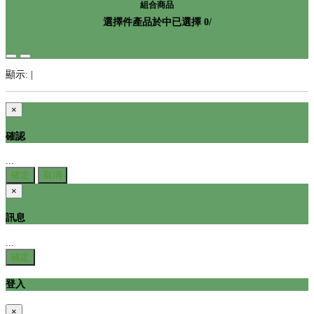
組合商品
選擇
件產品於
中
已選擇
0
/
顯示:
|
×
確認
...
確定
取消
×
訊息
...
確定
登入
×