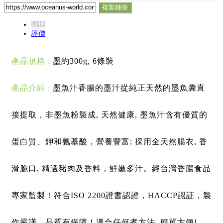
複製鏈接
詳情
評價
產品規格 : 
墨約300g, 6條裝
產品介紹 : 
墨魚汁香腸的墨汁從純正天然的墨魚囊直
接提取，非墨魚粉製成, 天然健康, 墨魚汁含有優質的
蛋白質、鉀和氨基酸，營養豐富; 採用全天然腸衣, 香
滑脆口, 精選豬肉及香料，鮮嫩多汁。經台灣香腸食品
專家監製！符合ISO 2200證書認證，HACCP認証，製
作嚴謹，品質有保障！適合任何煮方法, 簡單方便!