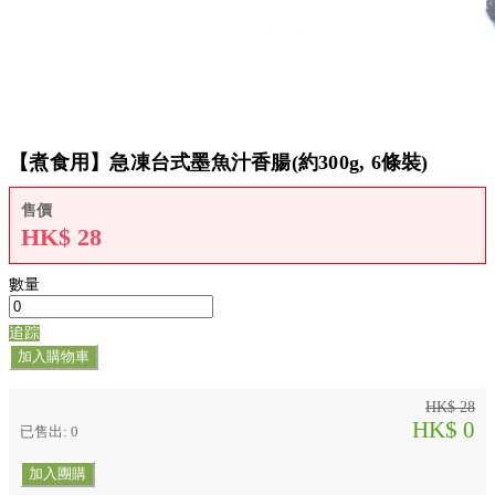
【煮食用】急凍台式墨魚汁香腸(約300g, 6條裝)
售價
HK$
28
數量
追踪
加入購物車
HK$ 28
HK$ 0
已售出: 0
加入團購