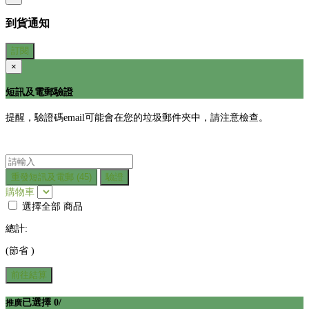
到貨通知
訂閱
×
短訊及電郵驗證
提醒，驗證碼email可能會在您的垃圾郵件夾中，請注意檢查。
重發短訊及電郵
(45)
驗證
購物車
選擇全部
商品
總計:
(節省
)
前往結算
已選擇
0
/
推廣