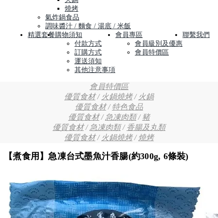
燒烤
氣炸鍋食品
調味醬汁 / 麵食 / 湯底 / 米飯
精選套餐
購物須知
會員專區
聯繫我們
付款方式
會員級別及優惠
訂購方式
會員特價區
運送須知
其他注意事項
會員特價區
優質食材
/
火鍋燒烤
/
火鍋
優質食材
/
特色食品
優質食材
/
急凍肉類
/
豬
優質食材
/
急凍肉類
/
香腸及丸類
優質食材
/
火鍋燒烤
/
燒烤
【煮食用】急凍台式墨魚汁香腸(約300g, 6條裝)