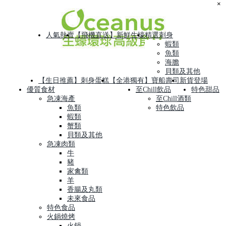
×
人氣熱賣
【飛機直送】新鮮生蠔
精選刺身
蝦類
魚類
海膽
貝類及其他
【生日推薦】刺身蛋糕
【全港獨有】寶船壽司
新貨登場
優質食材
至Chill飲品
特色甜品
急凍海產
至Chill酒類
魚類
特色飲品
蝦類
蟹類
貝類及其他
急凍肉類
牛
豬
家禽類
羊
香腸及丸類
未來食品
特色食品
火鍋燒烤
火鍋