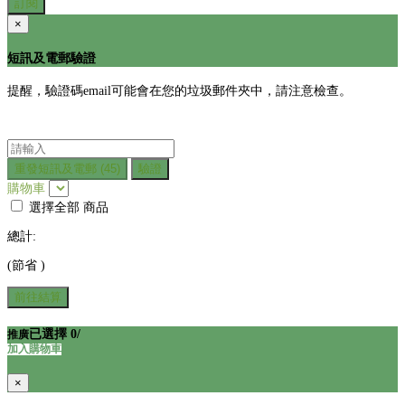
訂閱
×
短訊及電郵驗證
提醒，驗證碼email可能會在您的垃圾郵件夾中，請注意檢查。
重發短訊及電郵
(45)
驗證
購物車
選擇全部
商品
總計:
(節省
)
前往結算
已選擇
0
/
推廣
加入購物車
×