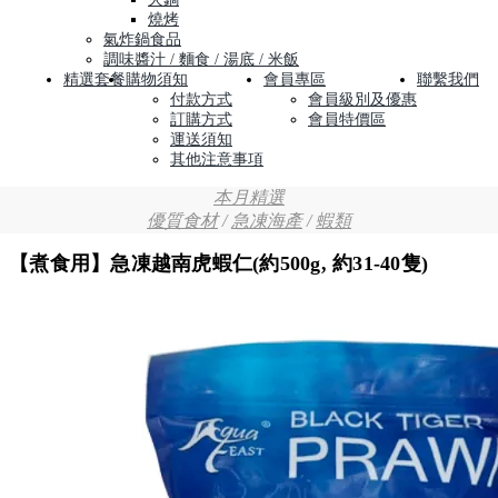
燒烤
氣炸鍋食品
調味醬汁 / 麵食 / 湯底 / 米飯
精選套餐
購物須知
會員專區
聯繫我們
付款方式
會員級別及優惠
訂購方式
會員特價區
運送須知
其他注意事項
本月精選
優質食材
/
急凍海產
/
蝦類
【煮食用】急凍越南虎蝦仁(約500g, 約31-40隻)