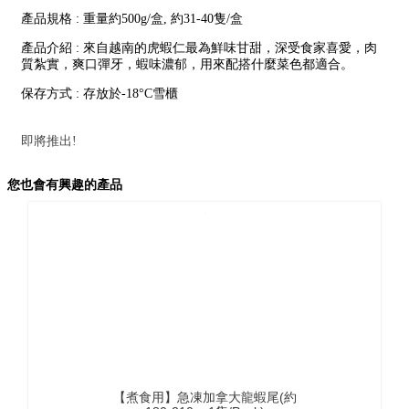
產品規格 : 重量約500g/盒, 約31-40隻/盒
產品介紹 : 來自越南的虎蝦仁最為鮮味甘甜，深受食家喜愛，肉
質紮實，爽口彈牙，蝦味濃郁，用來配搭什麼菜色都適合。
保存方式 : 存放於-18°C雪櫃
即將推出!
您也會有興趣的產品
【煮食用】急凍加拿大龍蝦尾(約