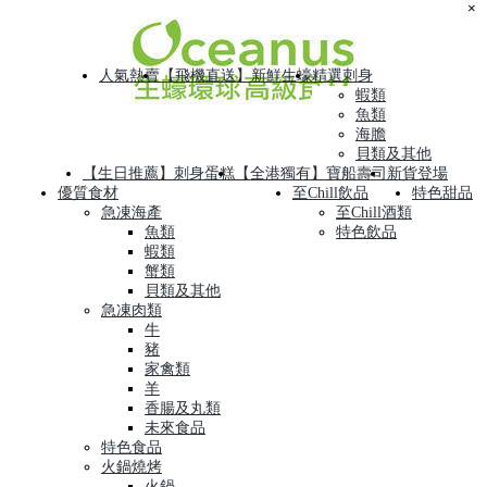
×
人氣熱賣
【飛機直送】新鮮生蠔
精選刺身
蝦類
魚類
海膽
貝類及其他
【生日推薦】刺身蛋糕
【全港獨有】寶船壽司
新貨登場
優質食材
至Chill飲品
特色甜品
急凍海產
至Chill酒類
魚類
特色飲品
蝦類
蟹類
貝類及其他
急凍肉類
牛
豬
家禽類
羊
香腸及丸類
未來食品
特色食品
火鍋燒烤
火鍋