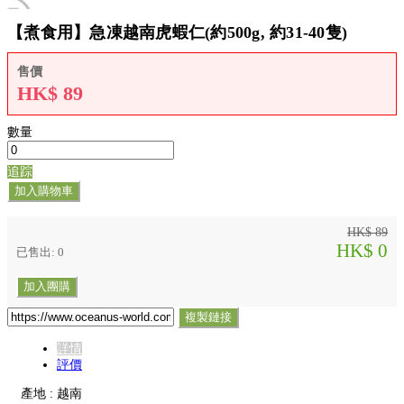
【煮食用】急凍越南虎蝦仁(約500g, 約31-40隻)
售價
HK$
89
數量
追踪
加入購物車
HK$ 89
HK$ 0
已售出: 0
加入團購
複製鏈接
詳情
評價
產地 : 越南