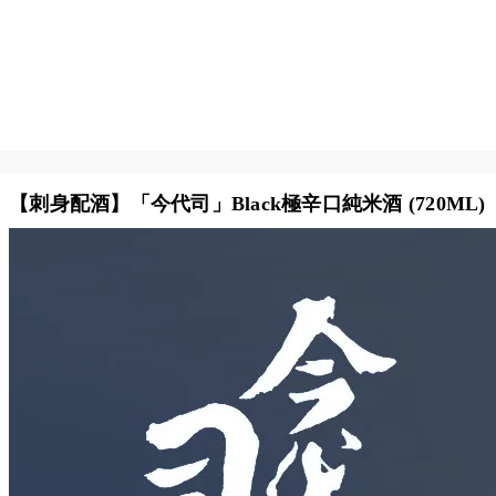
【刺身配酒】「今代司」Black極辛口純米酒 (720ML)