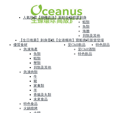
人氣熱賣
【飛機直送】新鮮生蠔
精選刺身
蝦類
魚類
海膽
貝類及其他
【生日推薦】刺身蛋糕
【全港獨有】寶船壽司
新貨登場
優質食材
至Chill飲品
特色甜品
急凍海產
至Chill酒類
魚類
特色飲品
蝦類
蟹類
貝類及其他
急凍肉類
牛
豬
家禽類
羊
香腸及丸類
未來食品
特色食品
火鍋燒烤
火鍋