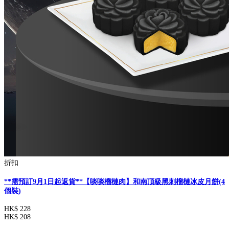
折扣
**需預訂9月1日起返貨**【啖啖榴槤肉】和南頂級黑刺榴槤冰皮月餅(4
個裝)
HK$ 228
HK$ 208