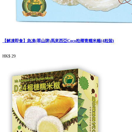
【解凍即食】急凍(翠山牌)馬來西亞Coco粒椰青糯米糍(4粒裝)
HK$ 29