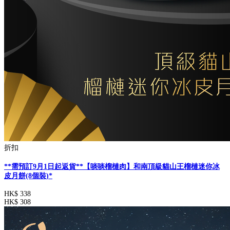
折扣
**需預訂9月1日起返貨**【啖啖榴槤肉】和南頂級貓山王榴槤迷你冰
皮月餅(8個裝)*
HK$ 338
HK$ 308