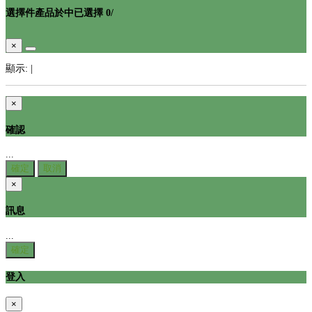
選擇
件產品於
中
已選擇
0
/
×
顯示:
|
×
確認
...
確定
取消
×
訊息
...
確定
登入
×