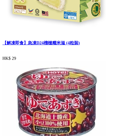
【解凍即食】急凍D24榴槤糯米滋 (4粒裝)
HK$ 29