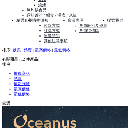
燒烤
氣炸鍋食品
調味醬汁 / 麵食 / 湯底 / 米飯
精選套餐
購物須知
會員專區
聯繫我們
付款方式
會員級別及優惠
訂購方式
會員特價區
運送須知
其他注意事項
排序:
默認
|
熱賣
|
最高價格
|
最低價格
有關甜品 (12 件產品)
排序
推薦商品
熱賣
最新到貨
最高價格
最低價格
篩選