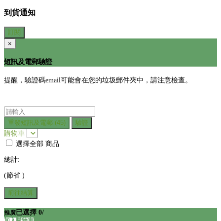
到貨通知
訂閱
×
短訊及電郵驗證
提醒，驗證碼email可能會在您的垃圾郵件夾中，請注意檢查。
重發短訊及電郵
(45)
驗證
購物車
選擇全部
商品
總計:
(節省
)
前往結算
已選擇
0
/
推廣
加入購物車