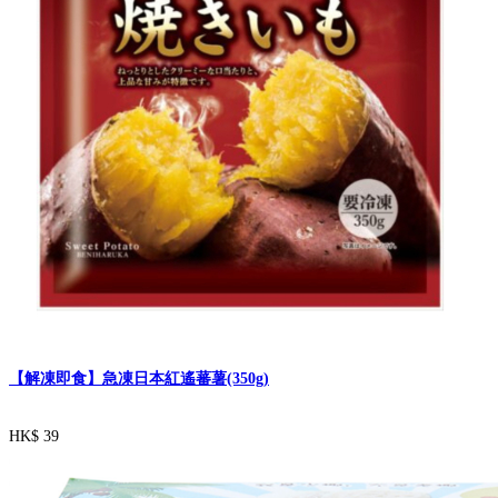
【解凍即食】急凍日本紅遙蕃薯(350g)
HK$ 39