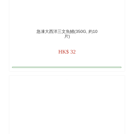
急凍大西洋三文魚鰭(350G, 約10
片)
HK$ 32