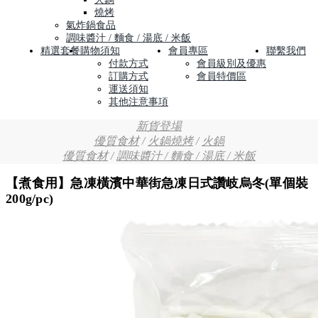
燒烤
氣炸鍋食品
調味醬汁 / 麵食 / 湯底 / 米飯
精選套餐
購物須知
會員專區
聯繫我們
付款方式
會員級別及優惠
訂購方式
會員特價區
運送須知
其他注意事項
新貨登場
優質食材
/
火鍋燒烤
/
火鍋
優質食材
/
調味醬汁 / 麵食 / 湯底 / 米飯
【煮食用】急凍橫濱中華街急凍日式讚岐烏冬(單個裝
200g/pc)