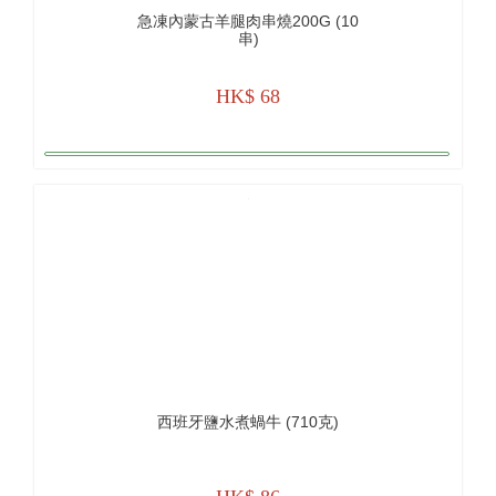
急凍內蒙古羊腿肉串燒200G (10
串)
HK$ 68
西班牙鹽水煮蝸牛 (710克)