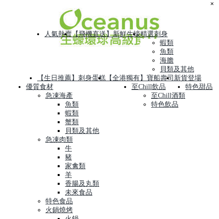
×
人氣熱賣
【飛機直送】新鮮生蠔
精選刺身
蝦類
魚類
海膽
貝類及其他
【生日推薦】刺身蛋糕
【全港獨有】寶船壽司
新貨登場
優質食材
至Chill飲品
特色甜品
急凍海產
至Chill酒類
魚類
特色飲品
蝦類
蟹類
貝類及其他
急凍肉類
牛
豬
家禽類
羊
香腸及丸類
未來食品
特色食品
火鍋燒烤
火鍋