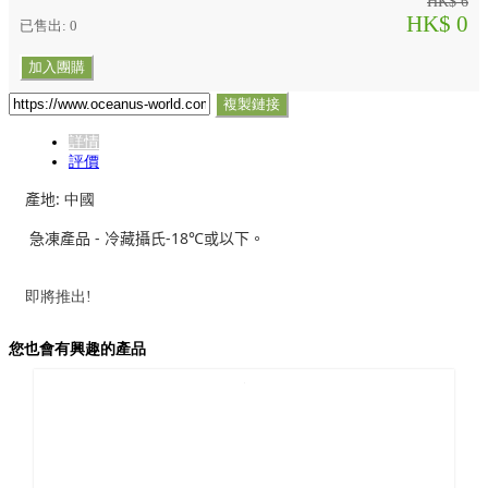
HK$ 6
HK$ 0
已售出: 0
加入團購
複製鏈接
詳情
評價
產地
: 中國
急凍產品
-
冷藏攝氏
-18℃
或以下。
即將推出!
您也會有興趣的產品