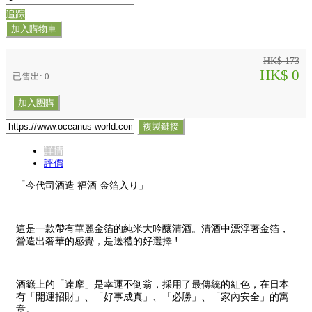
追踪
加入購物車
HK$ 173
HK$ 0
已售出: 0
加入團購
複製鏈接
詳情
評價
「今代司酒造 福酒 金箔入り」
這是一款帶有華麗金箔的純米大吟釀清酒。清酒中漂浮著金箔，
營造出奢華的感覺，是送禮的好選擇 !
酒籤上的「達摩」是幸運不倒翁，採用了最傳統的紅色，在日本
有「開運招財」、「好事成真」、「必勝」、「家內安全」的寓
意。