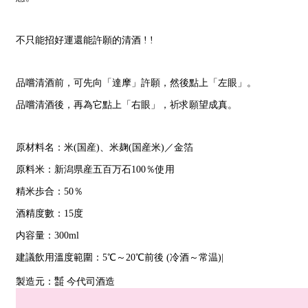
不只能招好運還能許願的清酒 ! !
品嚐清酒前，可先向「達摩」許願，然後點上「左眼」。
品嚐清酒後，再為它點上「右眼」，祈求願望成真。
原材料名：米(国産)、米麹(国産米)／金箔
原料米：新潟県産五百万石100％使用
精米歩合：50％
酒精度數：15度
内容量：300ml
建議飲用溫度範圍：5℃～20℃前後 (冷酒～常温)|
製造元：㍿ 今代司酒造