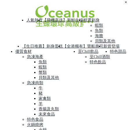
×
人氣熱賣
【飛機直送】新鮮生蠔
精選刺身
蝦類
魚類
海膽
貝類及其他
【生日推薦】刺身蛋糕
【全港獨有】寶船壽司
新貨登場
優質食材
至Chill飲品
特色甜品
急凍海產
至Chill酒類
魚類
特色飲品
蝦類
蟹類
貝類及其他
急凍肉類
牛
豬
家禽類
羊
香腸及丸類
未來食品
特色食品
火鍋燒烤
火鍋