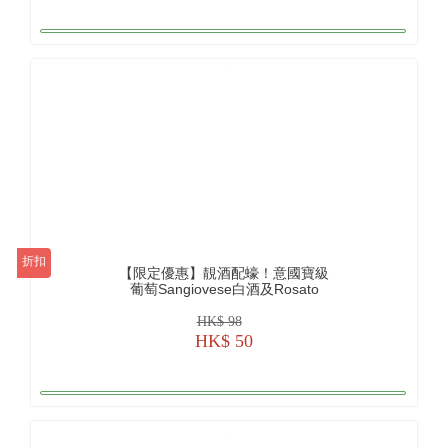
折扣
【限定優惠】靚酒配蠔！意國寶級
葡萄Sangiovese白酒及Rosato
HK$ 98
HK$ 50