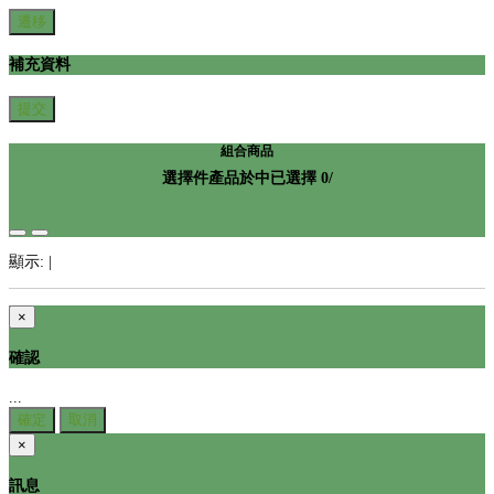
遷移
補充資料
提交
組合商品
選擇
件產品於
中
已選擇
0
/
顯示:
|
×
確認
...
確定
取消
×
訊息