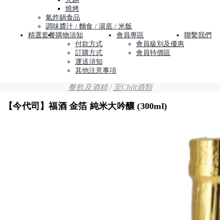
燒烤
氣炸鍋食品
調味醬汁 / 麵食 / 湯底 / 米飯
精選套餐
購物須知
會員專區
聯繫我們
付款方式
會員級別及優惠
訂購方式
會員特價區
運送須知
其他注意事項
餐飲及酒精
/
至Chill酒類
【今代司】福酒 金箔 純米大吟釀 (300ml)