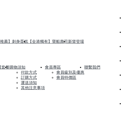
推薦】刺身蛋糕
【全港獨有】寶船壽司
新貨登場
選套餐
購物須知
會員專區
聯繫我們
付款方式
會員級別及優惠
訂購方式
會員特價區
運送須知
其他注意事項