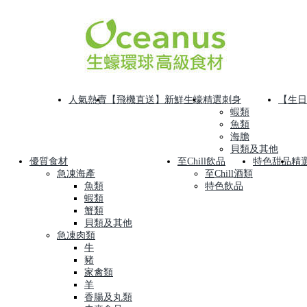
人氣熱賣
【飛機直送】新鮮生蠔
精選刺身
【生日
蝦類
魚類
海膽
貝類及其他
優質食材
至Chill飲品
特色甜品
精
急凍海產
至Chill酒類
魚類
特色飲品
蝦類
蟹類
貝類及其他
急凍肉類
牛
豬
家禽類
羊
香腸及丸類