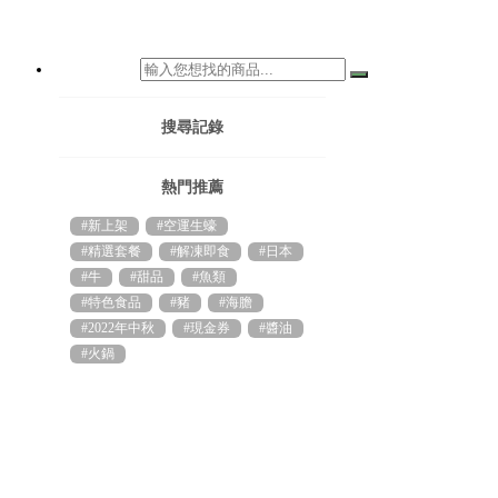
搜尋記錄
熱門推薦
#新上架
#空運生蠔
#精選套餐
#解凍即食
#日本
#牛
#甜品
#魚類
#特色食品
#豬
#海膽
#2022年中秋
#現金券
#醬油
#火鍋