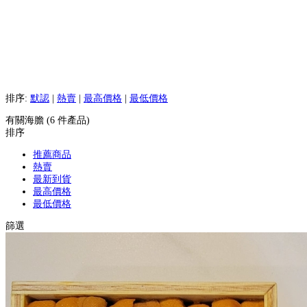
排序:
默認
|
熱賣
|
最高價格
|
最低價格
有關海膽 (6 件產品)
排序
推薦商品
熱賣
最新到貨
最高價格
最低價格
篩選