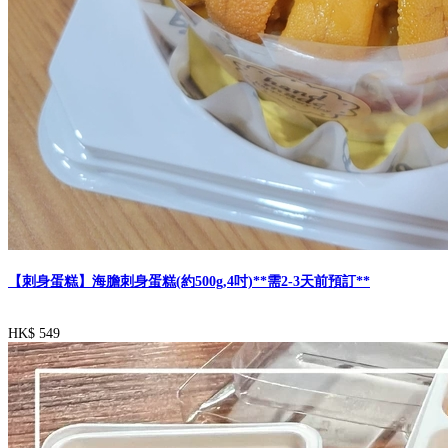
【刺身蛋糕】海膽刺身蛋糕(約500g,4吋)**需2-3天前預訂**
HK$ 549