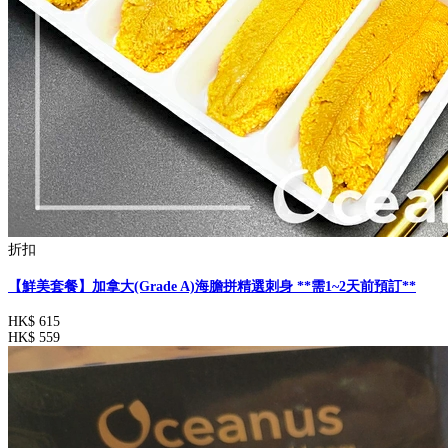
折扣
【鮮美套餐】加拿大(Grade A)海膽拼精選刺身 **需1~2天前預訂**
HK$ 615
HK$ 559