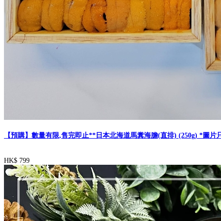
【預購】數量有限,售完即止**日本北海道馬糞海膽(直排) (250g) *圖片
HK$ 799