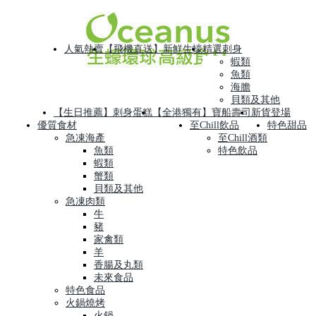
人氣熱賣
【飛機直送】新鮮生蠔
精選刺身
蝦類
魚類
海膽
貝類及其他
【生日推薦】刺身蛋糕
【全港獨有】寶船壽司
新貨登場
優質食材
至Chill飲品
特色甜品
急凍海產
至Chill酒類
魚類
特色飲品
蝦類
蟹類
貝類及其他
急凍肉類
牛
豬
家禽類
羊
香腸及丸類
未來食品
特色食品
火鍋燒烤
火鍋