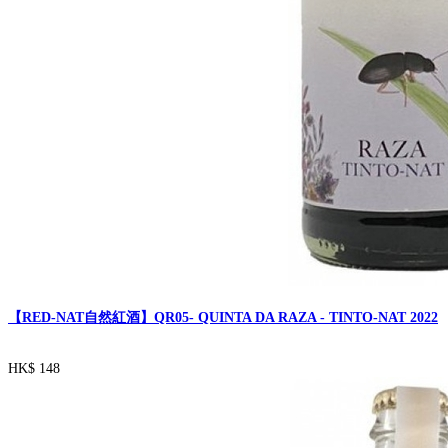
【RED-NAT自然紅酒】QR05- QUINTA DA RAZA - TINTO-NAT 2022
HK$ 148