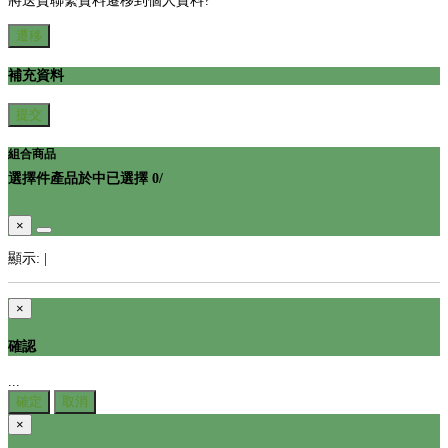
將送貨聯繫資料遷移到個人資料?
遷移
補充資料
提交
組合商品
選擇
件產品於
中
已選擇
0
/
×
顯示:
|
×
確認
...
確定
取消
×