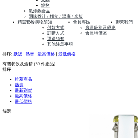
燒烤
氣炸鍋食品
調味醬汁 / 麵食 / 湯底 / 米飯
精選套餐
購物須知
會員專區
聯繫我們
付款方式
會員級別及優惠
訂購方式
會員特價區
運送須知
其他注意事項
排序:
默認
|
熱賣
|
最高價格
|
最低價格
有關餐飲及酒精 (39 件產品)
排序
推薦商品
熱賣
最新到貨
最高價格
最低價格
篩選