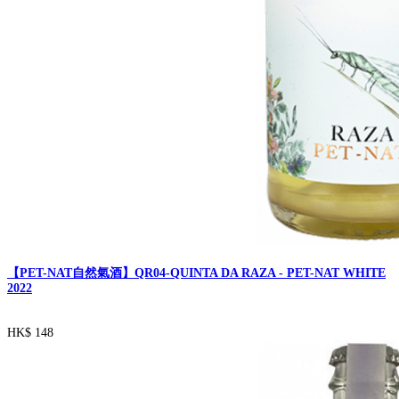
【PET-NAT自然氣酒】QR04-QUINTA DA RAZA - PET-NAT WHITE
2022
HK$ 148