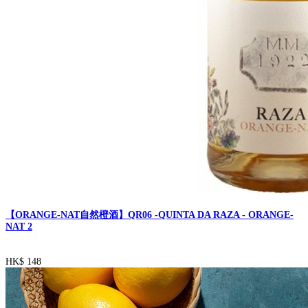
【ORANGE-NAT自然橙酒】QR06 -QUINTA DA RAZA - ORANGE-
NAT 2
HK$ 148