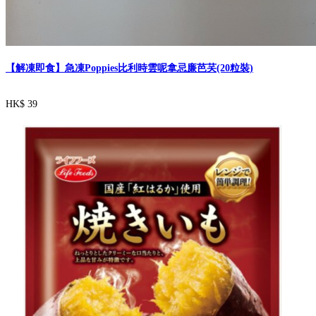
【解凍即食】急凍Poppies比利時雲呢拿忌廉芭芺(20粒裝)
HK$ 39