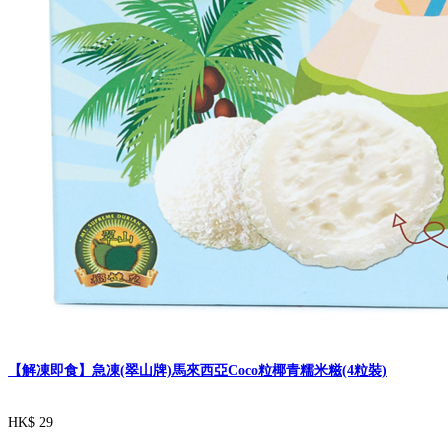
【解凍即食】急凍(翠山牌)馬來西亞Coco粒椰青糯米糍(4粒裝)
HK$ 29