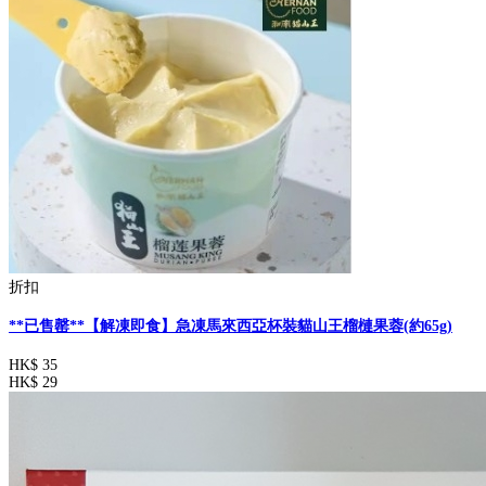
折扣
**已售罄**【解凍即食】急凍馬來西亞杯裝貓山王榴槤果蓉(約65g)
HK$ 35
HK$ 29