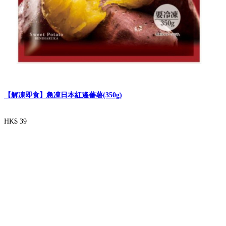
【解凍即食】急凍日本紅遙蕃薯(350g)
HK$ 39