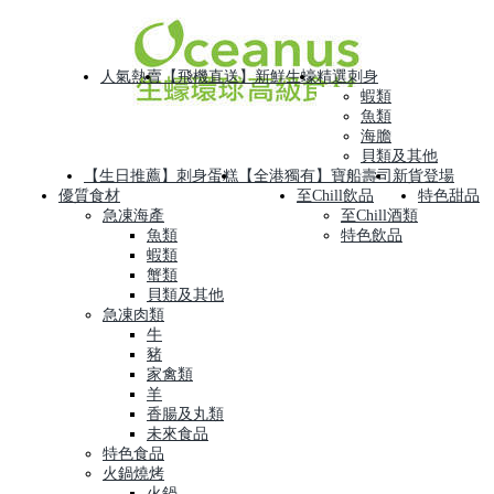
人氣熱賣
【飛機直送】新鮮生蠔
精選刺身
蝦類
魚類
海膽
貝類及其他
【生日推薦】刺身蛋糕
【全港獨有】寶船壽司
新貨登場
優質食材
至Chill飲品
特色甜品
急凍海產
至Chill酒類
魚類
特色飲品
蝦類
蟹類
貝類及其他
急凍肉類
牛
豬
家禽類
羊
香腸及丸類
未來食品
特色食品
火鍋燒烤
火鍋