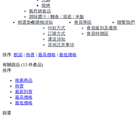
燒烤
氣炸鍋食品
調味醬汁 / 麵食 / 湯底 / 米飯
精選套餐
購物須知
會員專區
聯繫我們
付款方式
會員級別及優惠
訂購方式
會員特價區
運送須知
其他注意事項
排序:
默認
|
熱賣
|
最高價格
|
最低價格
有關甜品 (13 件產品)
排序
推薦商品
熱賣
最新到貨
最高價格
最低價格
篩選