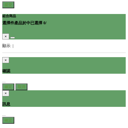
提交
組合商品
選擇
件產品於
中
已選擇
0
/
×
顯示:
|
×
確認
...
確定
取消
×
訊息
...
確定