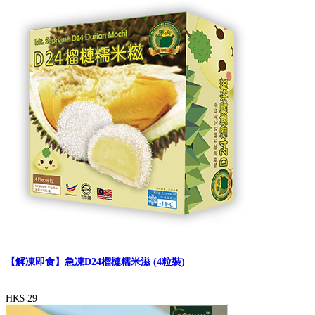
【解凍即食】急凍D24榴槤糯米滋 (4粒裝)
HK$ 29