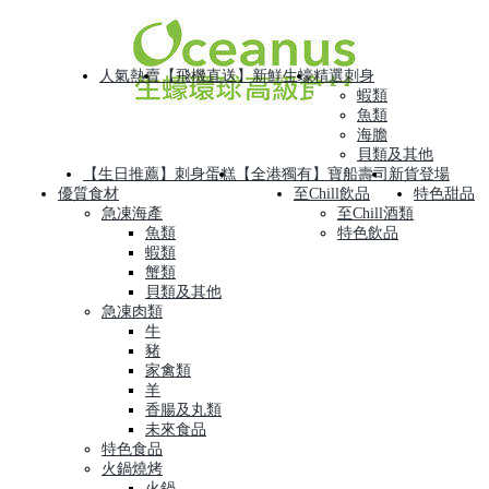
人氣熱賣
【飛機直送】新鮮生蠔
精選刺身
蝦類
魚類
海膽
貝類及其他
【生日推薦】刺身蛋糕
【全港獨有】寶船壽司
新貨登場
優質食材
至Chill飲品
特色甜品
急凍海產
至Chill酒類
魚類
特色飲品
蝦類
蟹類
貝類及其他
急凍肉類
牛
豬
家禽類
羊
香腸及丸類
未來食品
特色食品
火鍋燒烤
火鍋