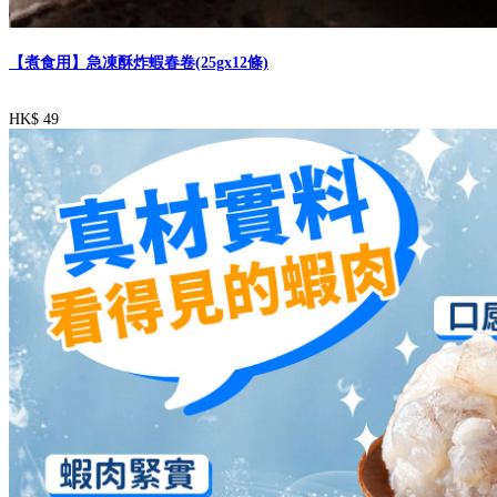
【煮食用】急凍酥炸蝦春卷(25gx12條)
HK$ 49