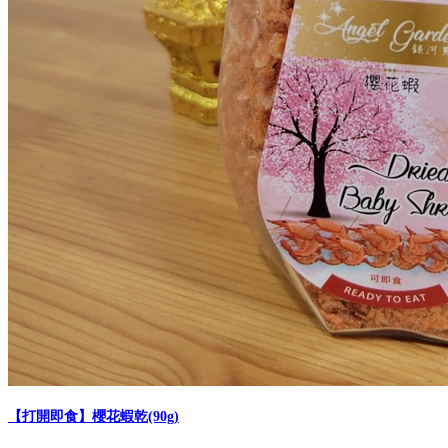
【打開即食】櫻花蝦乾(90g)