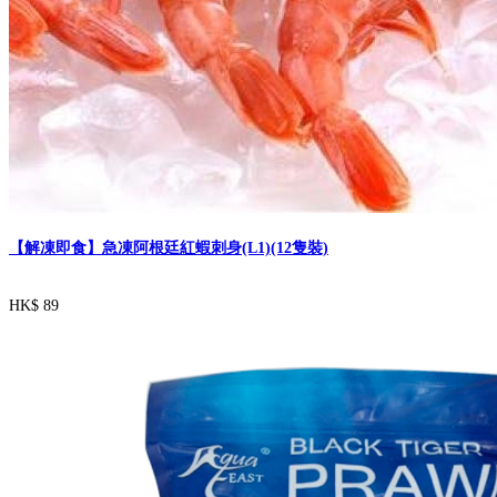
【解凍即食】急凍阿根廷紅蝦刺身(L1)(12隻裝)
HK$ 89