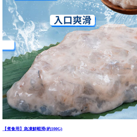
【煮食用】急凍鮮蝦滑(約100G)