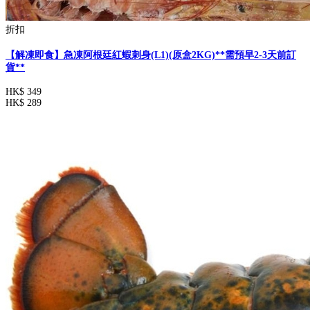
折扣
【解凍即食】急凍阿根廷紅蝦刺身(L1)(原盒2KG)**需預早2-3天前訂
貨**
HK$ 349
HK$ 289