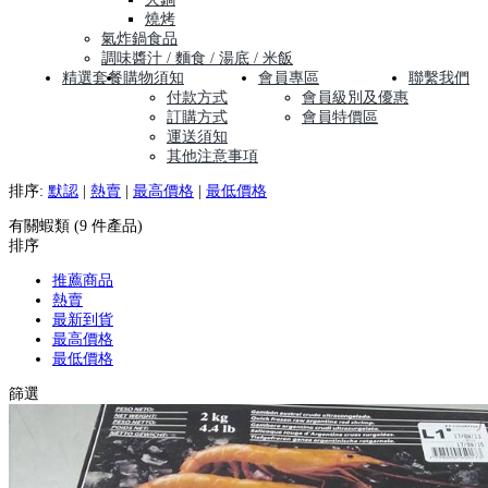
燒烤
氣炸鍋食品
調味醬汁 / 麵食 / 湯底 / 米飯
精選套餐
購物須知
會員專區
聯繫我們
付款方式
會員級別及優惠
訂購方式
會員特價區
運送須知
其他注意事項
排序:
默認
|
熱賣
|
最高價格
|
最低價格
有關蝦類 (9 件產品)
排序
推薦商品
熱賣
最新到貨
最高價格
最低價格
篩選