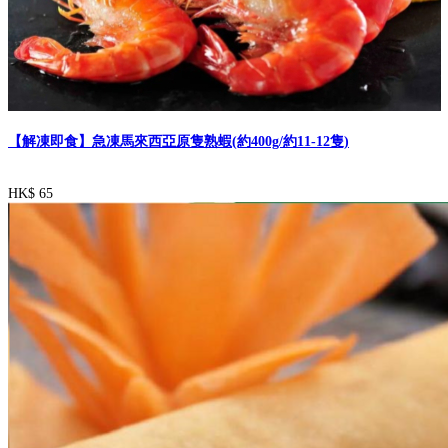
【解凍即食】急凍馬來西亞原隻熟蝦(約400g/約11-12隻)
HK$ 65