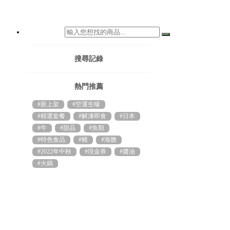
搜尋記錄
熱門推薦
#新上架
#空運生蠔
#精選套餐
#解凍即食
#日本
#牛
#甜品
#魚類
#特色食品
#豬
#海膽
#2022年中秋
#現金券
#醬油
#火鍋