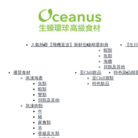
人氣熱賣
【飛機直送】新鮮生蠔
精選刺身
【生日
蝦類
魚類
海膽
貝類及其他
優質食材
至Chill飲品
特色甜品
精
急凍海產
至Chill酒類
魚類
特色飲品
蝦類
蟹類
貝類及其他
急凍肉類
牛
豬
家禽類
羊
香腸及丸類