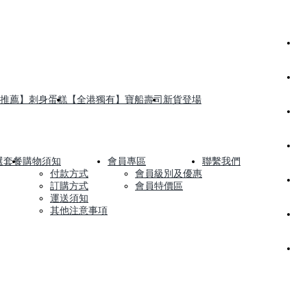
推薦】刺身蛋糕
【全港獨有】寶船壽司
新貨登場
選套餐
購物須知
會員專區
聯繫我們
付款方式
會員級別及優惠
訂購方式
會員特價區
運送須知
其他注意事項