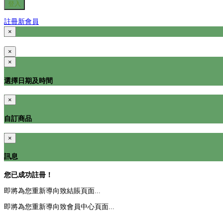
登入
註冊新會員
×
×
×
選擇日期及時間
×
自訂商品
×
訊息
您已成功註冊！
即將為您重新導向致結賬頁面...
即將為您重新導向致會員中心頁面...