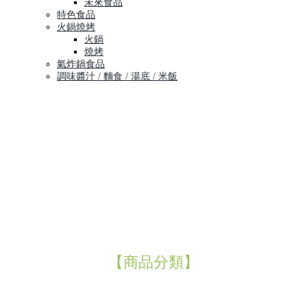
未來食品
特色食品
火鍋燒烤
火鍋
燒烤
氣炸鍋食品
調味醬汁 / 麵食 / 湯底 / 米飯
【商品分類】